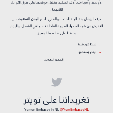
الأوسط وآسيا منذ آلاف السنين بفضل موقعها على طرق التوابل
القديمة.
عرف الرومان هذا البلد الخصب والغني باسم
اليمن السعيد
، على
النقيض من شبه الصحراء العربية القاحلة نسبيا في الشمال. واليوم
يحافظ على طابعها المميز.
←
نـبـذة تـاريـخـيـة
←
ارقـام وحـقـائـق
←
الـيـمـن الـجـديـد

تغريداتنا على تويتر
Yemen Embassy in NL
@YemEmbassyNL