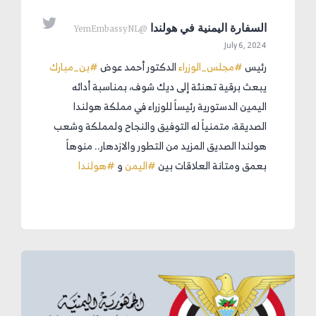

السفارة اليمنية في هولندا
@YemEmbassyNL
July 6, 2024
رئيس
#مجلس_الوزراء
الدكتور أحمد عوض
#بن_مبارك
يبعث برقية تهنئة إلى ديك شوف، بمناسبة أدائه
اليمين الدستورية رئيساً للوزراء في مملكة هولندا
الصديقة، متمنياً له التوفيق والنجاح ولمملكة وشعب
هولندا الصديق المزيد من التطور والازدهار.. منوهاً
بعمق ومتانة العلاقات بين
#اليمن
و
#هولندا